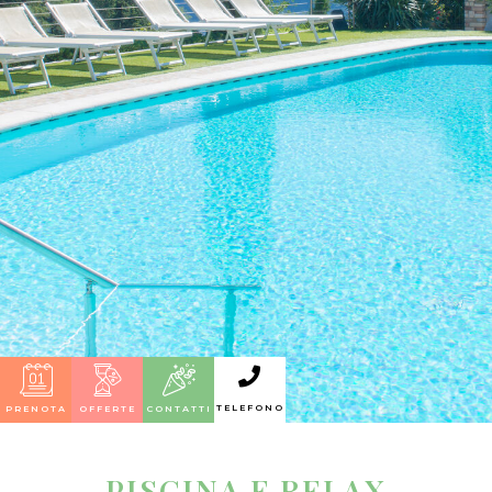
TELEFONO
PRENOTA
OFFERTE
CONTATTI
PISCINA E RELAX