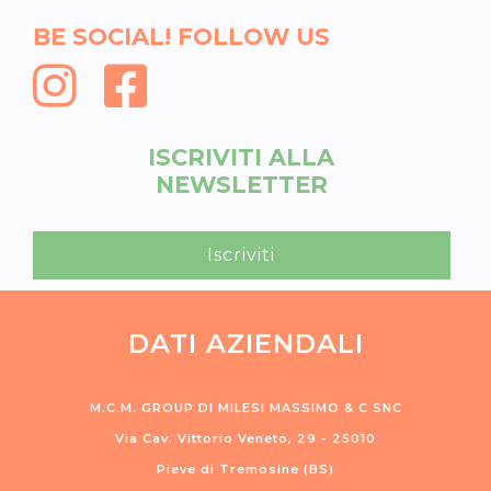
BE SOCIAL! FOLLOW US
ISCRIVITI ALLA
NEWSLETTER
Iscriviti
DATI AZIENDALI
M.C.M. GROUP DI MILESI MASSIMO & C SNC
Via Cav. Vittorio Veneto, 29 - 25010
Pieve di Tremosine (BS)