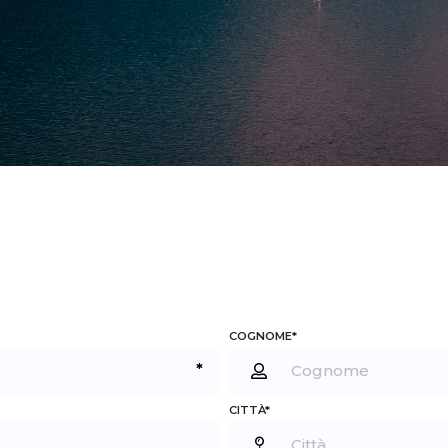
COGNOME*
*
CITTÀ*