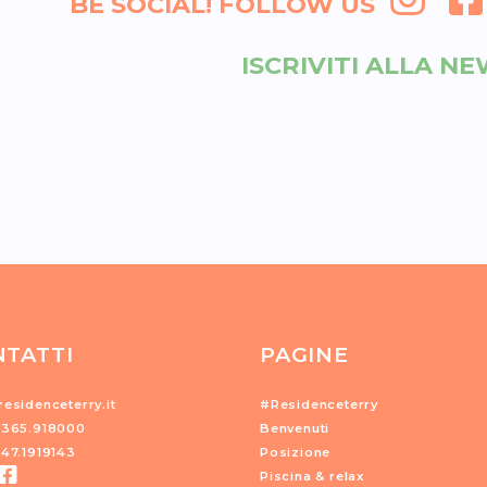
BE SOCIAL! FOLLOW US
ISCRIVITI ALLA N
TATTI
PAGINE
esidenceterry.it
#Residenceterry
0365.918000
Benvenuti
347.1919143
Posizione
Piscina & relax